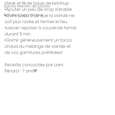
steak et ⅓ de tasse de ketchup.
Épices Histoire de pêche
‣Ajouter un peu de sirop d'érable.
Épices Soupe du jour
‣Cuire jusqu'à ce que la viande ne 
soit plus rosée et fermer le feu.
‣Laisser reposer à couvercle fermé 
durant 5 min.
‣Garnir généreusement un tacos 
chaud du mélange de viande et 
de vos garnitures préférées!
Recette concoctée par Liam 
Périard - 7 ans💚