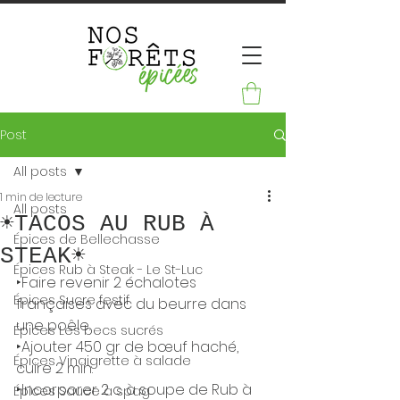
Post
All posts
1 min de lecture
All posts
☀TACOS AU RUB À
Épices de Bellechasse
STEAK☀
Épices Rub à Steak - Le St-Luc
‣Faire revenir 2 échalotes 
Épices Sucre festif
françaises avec du beurre dans 
une poêle.
Épices Les becs sucrés
‣Ajouter 450 gr de bœuf haché, 
Épices Vinaigrette à salade
cuire 2 min.
‣Incorporer 2 c. à soupe de Rub à 
Épices Sauce à spag